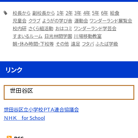
校長から
副校長から
1年
2年
3年
4年
5年
6年
給食
児童会
クラブ
ようがの学び舎
運動会
ワンダーランド展覧会
校内研
さくら組活動
おはコミ
ワンダーランド学芸会
すまいるルーム
日光林間学園
川場移動教室
朝・休み時間・下校等
その他
遠足
フタバ
ふたば学級
リンク
世田谷区
世田谷区立小学校ＰＴＡ連合協議会
ＮＨＫ for School