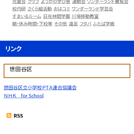
児童会
クラブ
ようがの学び舎
運動会
ワンダーランド展覧会
校内研
さくら組活動
おはコミ
ワンダーランド学芸会
すまいるルーム
日光林間学園
川場移動教室
朝・休み時間・下校等
その他
遠足
フタバ
ふたば学級
リンク
世田谷区
世田谷区立小学校ＰＴＡ連合協議会
ＮＨＫ for School
RSS