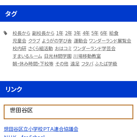
タグ
校長から
副校長から
1年
2年
3年
4年
5年
6年
給食
児童会
クラブ
ようがの学び舎
運動会
ワンダーランド展覧会
校内研
さくら組活動
おはコミ
ワンダーランド学芸会
すまいるルーム
日光林間学園
川場移動教室
朝・休み時間・下校等
その他
遠足
フタバ
ふたば学級
リンク
世田谷区
世田谷区立小学校ＰＴＡ連合協議会
ＮＨＫ for School