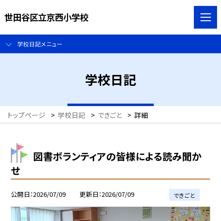
世田谷区立京西小学校
学校日記メニュー
学校日記
トップページ
>
学校日記
>
できごと
>
詳細
図書ボランティアの皆様による読み聞か
せ
公開日
2026/07/09
更新日
2026/07/09
できごと