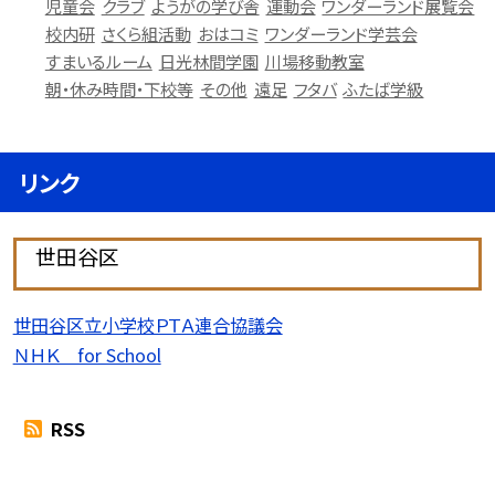
児童会
クラブ
ようがの学び舎
運動会
ワンダーランド展覧会
校内研
さくら組活動
おはコミ
ワンダーランド学芸会
すまいるルーム
日光林間学園
川場移動教室
朝・休み時間・下校等
その他
遠足
フタバ
ふたば学級
リンク
世田谷区
世田谷区立小学校ＰＴＡ連合協議会
ＮＨＫ for School
RSS