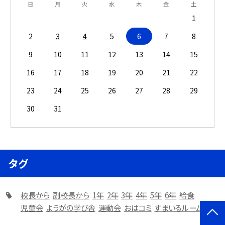
日
月
火
水
木
金
土
1
2
3
4
5
6
7
8
9
10
11
12
13
14
15
16
17
18
19
20
21
22
23
24
25
26
27
28
29
30
31
タグ
校長から
副校長から
1年
2年
3年
4年
5年
6年
給食
児童会
ようがの学び舎
運動会
おはコミ
すまいるルーム