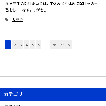
５、６年生の保健委員会は、 中休みと昼休みに保健室の当
番をしています。 けがをし...
児童会
1
2
3
4
5
6
...
26
27
»
カテゴリ