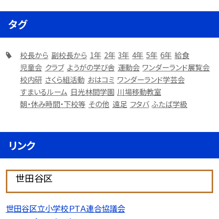
タグ
校長から
副校長から
1年
2年
3年
4年
5年
6年
給食
児童会
クラブ
ようがの学び舎
運動会
ワンダーランド展覧会
校内研
さくら組活動
おはコミ
ワンダーランド学芸会
すまいるルーム
日光林間学園
川場移動教室
朝・休み時間・下校等
その他
遠足
フタバ
ふたば学級
リンク
世田谷区
世田谷区立小学校ＰＴＡ連合協議会