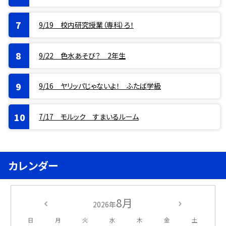
9/19 校内研究授業（専科）ろ！
9/22 色水あそび？ 2年生
9/16 ヤリッパじゃないよ！ ふたば学級
7/17 モルック すまいるルーム
カレンダー
8月
2026年
日
月
火
水
木
金
土