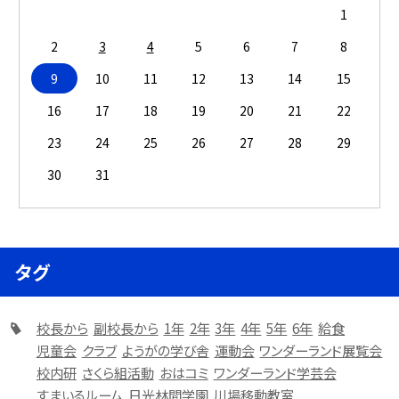
1
2
3
4
5
6
7
8
9
10
11
12
13
14
15
16
17
18
19
20
21
22
23
24
25
26
27
28
29
30
31
タグ
校長から
副校長から
1年
2年
3年
4年
5年
6年
給食
児童会
クラブ
ようがの学び舎
運動会
ワンダーランド展覧会
校内研
さくら組活動
おはコミ
ワンダーランド学芸会
すまいるルーム
日光林間学園
川場移動教室