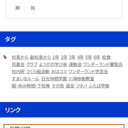
30
31
タグ
校長から
副校長から
1年
2年
3年
4年
5年
6年
給食
児童会
クラブ
ようがの学び舎
運動会
ワンダーランド展覧会
校内研
さくら組活動
おはコミ
ワンダーランド学芸会
すまいるルーム
日光林間学園
川場移動教室
朝・休み時間・下校等
その他
遠足
フタバ
ふたば学級
リンク