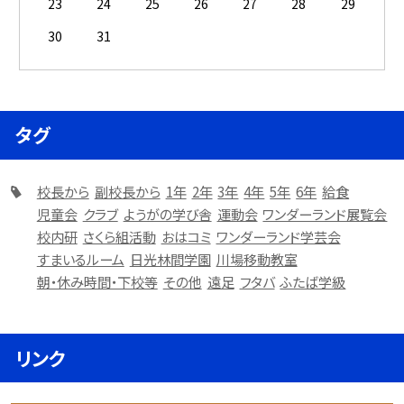
23
24
25
26
27
28
29
30
31
タグ
校長から
副校長から
1年
2年
3年
4年
5年
6年
給食
児童会
クラブ
ようがの学び舎
運動会
ワンダーランド展覧会
校内研
さくら組活動
おはコミ
ワンダーランド学芸会
すまいるルーム
日光林間学園
川場移動教室
朝・休み時間・下校等
その他
遠足
フタバ
ふたば学級
リンク