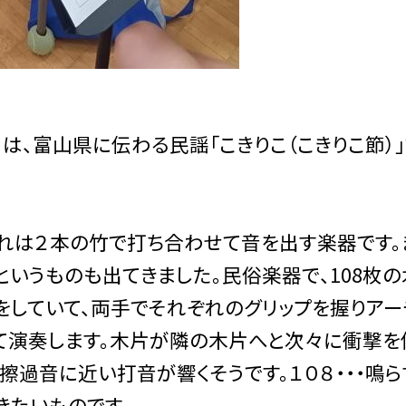
は、富山県に伝わる民謡「こきりこ（こきりこ節）
これは２本の竹で打ち合わせて音を出す楽器です。
というものも出てきました。民俗楽器で、108枚
をしていて、両手でそれぞれのグリップを握りアー
て演奏します。木片が隣の木片へと次々に衝撃を
擦過音に近い打音が響くそうです。１０８・・・鳴ら
きたいものです。