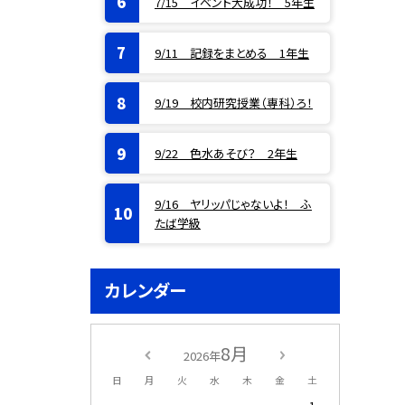
7/15 イベント大成功！ 5年生
9/11 記録をまとめる 1年生
9/19 校内研究授業（専科）ろ！
9/22 色水あそび？ 2年生
9/16 ヤリッパじゃないよ！ ふ
たば学級
カレンダー
8月
2026年
日
月
火
水
木
金
土