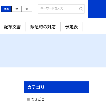
標準
中
大
配布文書
緊急時の対応
予定表
カテゴリ
できごと