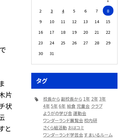
1
2
3
4
5
6
7
8
9
10
11
12
13
14
15
16
17
18
19
20
21
22
23
24
25
26
27
28
29
」で
30
31
タグ
ま
の木片
校長から
副校長から
1年
2年
3年
チ状
4年
5年
6年
給食
児童会
クラブ
ようがの学び舎
運動会
伝
ワンダーランド展覧会
校内研
すと
さくら組活動
おはコミ
ワンダーランド学芸会
すまいるルーム