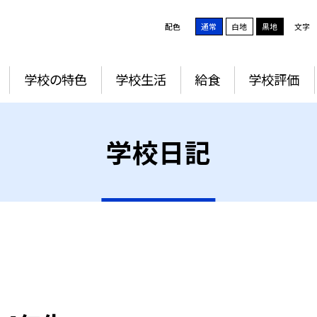
配色
通常
白地
黒地
文字
学校の特色
学校生活
給食
学校評価
学校日記