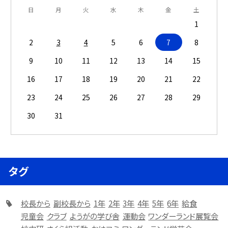
日
月
火
水
木
金
土
1
2
3
4
5
6
7
8
9
10
11
12
13
14
15
16
17
18
19
20
21
22
23
24
25
26
27
28
29
30
31
タグ
校長から
副校長から
1年
2年
3年
4年
5年
6年
給食
児童会
クラブ
ようがの学び舎
運動会
ワンダーランド展覧会