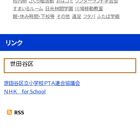
校内研
さくら組活動
おはコミ
ワンダーランド学芸会
すまいるルーム
日光林間学園
川場移動教室
朝・休み時間・下校等
その他
遠足
フタバ
ふたば学級
リンク
世田谷区
世田谷区立小学校ＰＴＡ連合協議会
ＮＨＫ for School
RSS