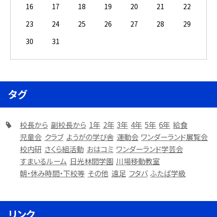
16
17
18
19
20
21
22
23
24
25
26
27
28
29
30
31
タグ
校長から
副校長から
1年
2年
3年
4年
5年
6年
給食
児童会
クラブ
ようがの学び舎
運動会
ワンダーランド展覧会
校内研
さくら組活動
おはコミ
ワンダーランド学芸会
すまいるルーム
日光林間学園
川場移動教室
朝・休み時間・下校等
その他
遠足
フタバ
ふたば学級
リンク