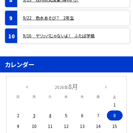
9/22 色水あそび？ 2年生
9/16 ヤリッパじゃないよ！ ふたば学級
カレンダー
8月
2026年
日
月
火
水
木
金
土
1
2
3
4
5
6
7
8
9
10
11
12
13
14
15