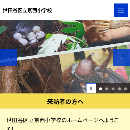
世田谷区立京西小学校
1
2
3
4
5
来訪者の方へ
世田谷区立京西小学校のホームページへようこ
そ！