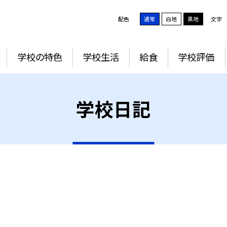
配色
通常
白地
黒地
文字
学校の特色
学校生活
給食
学校評価
学校日記