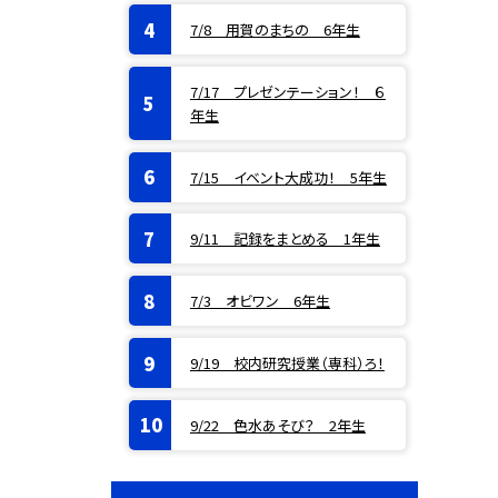
7/8 用賀のまちの 6年生
7/17 プレゼンテーション！ ６
年生
7/15 イベント大成功！ 5年生
9/11 記録をまとめる 1年生
7/3 オビワン 6年生
9/19 校内研究授業（専科）ろ！
9/22 色水あそび？ 2年生