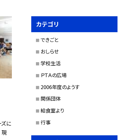
カテゴリ
できごと
おしらせ
学校生活
ＰＴＡの広場
2006年度のようす
関係団体
給食室より
行事
ーズに
 現